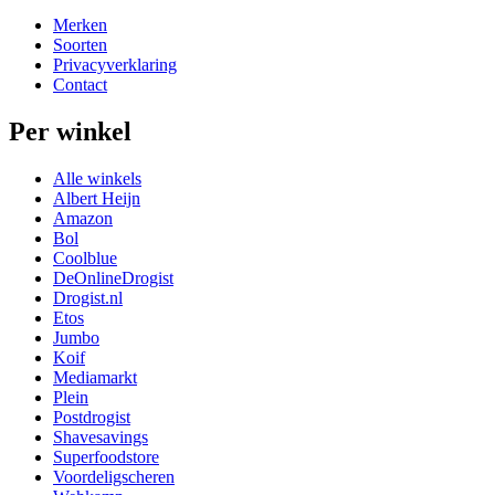
Merken
Soorten
Privacyverklaring
Contact
Per winkel
Alle winkels
Albert Heijn
Amazon
Bol
Coolblue
DeOnlineDrogist
Drogist.nl
Etos
Jumbo
Koif
Mediamarkt
Plein
Postdrogist
Shavesavings
Superfoodstore
Voordeligscheren