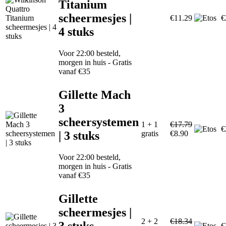
Titanium
scheermesjes |
€11.29
€
4 stuks
Voor 22:00 besteld,
morgen in huis - Gratis
vanaf €35
Gillette Mach
3
scheersystemen
1 + 1
€17.79
€
| 3 stuks
gratis
€8.90
Voor 22:00 besteld,
morgen in huis - Gratis
vanaf €35
Gillette
scheermesjes |
2 + 2
€18.34
3 stuks
€