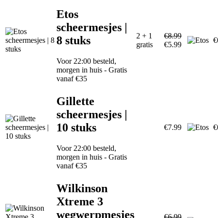
Etos
scheermesjes |
2 + 1
€8.99
8 stuks
€
gratis
€5.99
Voor 22:00 besteld,
morgen in huis - Gratis
vanaf €35
Gillette
scheermesjes |
10 stuks
€7.99
€
Voor 22:00 besteld,
morgen in huis - Gratis
vanaf €35
Wilkinson
Xtreme 3
wegwerpmesjes
€6.99