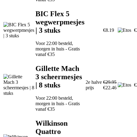
BIC Flex 5
wegwerpmesjes
| 3 stuks
€8.19
€
Voor 22:00 besteld,
morgen in huis - Gratis
vanaf €35
Gillette Mach
3 scheermesjes
2e halve
€29.95
| 8 stuks
€
prijs
€22.46
Voor 22:00 besteld,
morgen in huis - Gratis
vanaf €35
Wilkinson
Quattro