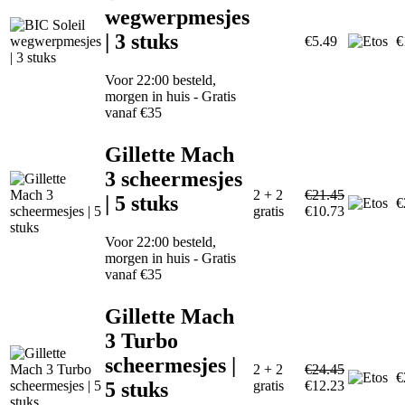
wegwerpmesjes
| 3 stuks
€5.49
€
Voor 22:00 besteld,
morgen in huis - Gratis
vanaf €35
Gillette Mach
3 scheermesjes
2 + 2
€21.45
| 5 stuks
€
gratis
€10.73
Voor 22:00 besteld,
morgen in huis - Gratis
vanaf €35
Gillette Mach
3 Turbo
scheermesjes |
2 + 2
€24.45
€
5 stuks
gratis
€12.23