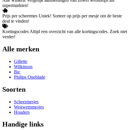
Alle winkels
Vergelijk aanbiedingen van zowel webshops als
supermarkten!
Prijs per scheermes
Uniek! Sorteer op prijs per mesje om de beste
deal te vinden!
Kortingscodes
Altijd een overzicht van alle kortingscodes. Zoek niet
verder!
Alle merken
Gillette
Wilkinson
Bic
Philips Oneblade
Soorten
Scheermesjes
Wegwerpmesjes
Houders
Handige links