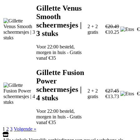
Gillette Venus
Smooth
scheermesjes |
2 + 2
€20.49
€
3 stuks
gratis
€10.25
Voor 22:00 besteld,
morgen in huis - Gratis
vanaf €35
Gillette Fusion
Power
scheermesjes |
2 + 2
€27.45
€
4 stuks
gratis
€13.73
Voor 22:00 besteld,
morgen in huis - Gratis
vanaf €35
1
2
3
Volgende »