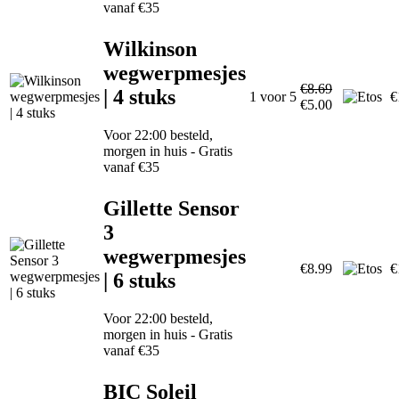
vanaf €35
Wilkinson
wegwerpmesjes
€8.69
| 4 stuks
1 voor 5
€
€5.00
Voor 22:00 besteld,
morgen in huis - Gratis
vanaf €35
Gillette Sensor
3
wegwerpmesjes
€8.99
€
| 6 stuks
Voor 22:00 besteld,
morgen in huis - Gratis
vanaf €35
BIC Soleil